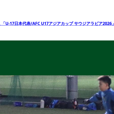
 「U-17日本代表/AFC U17アジアカップ サウジアラビア20