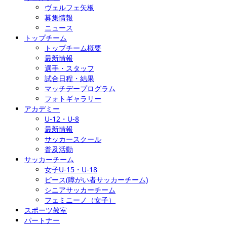
ヴェルフェ矢板
募集情報
ニュース
トップチーム
トップチーム概要
最新情報
選手・スタッフ
試合日程・結果
マッチデープログラム
フォトギャラリー
アカデミー
U-12・U-8
最新情報
サッカースクール
普及活動
サッカーチーム
女子U-15・U-18
ピース(障がい者サッカーチーム)
シニアサッカーチーム
フェミニーノ（女子）
スポーツ教室
パートナー