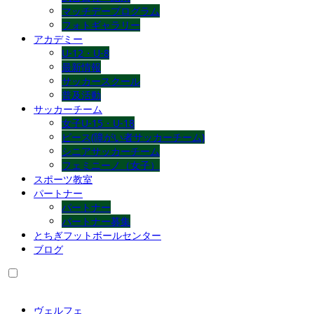
マッチデープログラム
フォトギャラリー
アカデミー
U-12・U-8
最新情報
サッカースクール
普及活動
サッカーチーム
女子U-15・U-18
ピース(障がい者サッカーチーム)
シニアサッカーチーム
フェミニーノ（女子）
スポーツ教室
パートナー
パートナー
パートナー募集
とちぎフットボールセンター
ブログ
ヴェルフェ