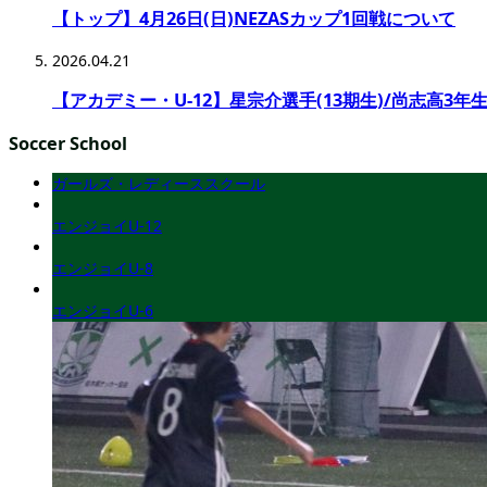
【トップ】4月26日(日)NEZASカップ1回戦について
2026.04.21
【アカデミー・U-12】星宗介選手(13期生)/尚志高3年生
Soccer School
ガールズ・レディーススクール
エンジョイU-12
エンジョイU-8
エンジョイU-6