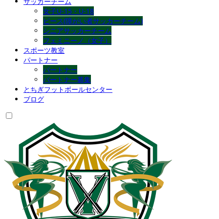
サッカーチーム
女子U-15・U-18
ピース(障がい者サッカーチーム)
シニアサッカーチーム
フェミニーノ（女子）
スポーツ教室
パートナー
パートナー
パートナー募集
とちぎフットボールセンター
ブログ