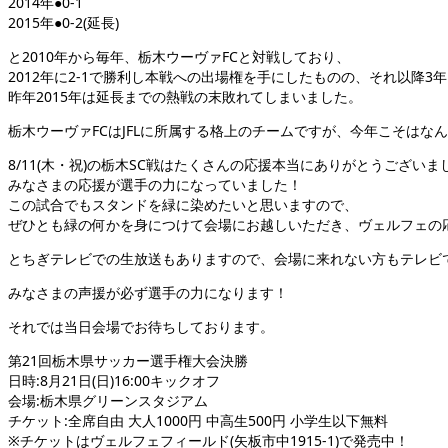
2014年●0-1
2015年●0-2(延長)
と2010年から毎年、栃木ウーヴァFCと対戦しており、
2012年に2-1で勝利し本戦への出場権を手にしたものの、それ以降3
昨年2015年は延長までの熱戦の末敗れてしまいました。
栃木ウーヴァFCはJFLに所属する格上のチームですが、今年こそは
8/11(木・祝)の栃木SC戦はたくさんの応援本当にありがとうございま
みなさまの応援が選手の力になっていました！
この試合でもスタンドを緑に染めたいと思いますので、
ぜひとも緑の何かを身につけて会場にお越しいただき、ヴェルフェの
とちぎテレビでの生放送もありますので、会場に来れない方もテレビで
みなさまの声援が必ず選手の力になります！
それでは当日会場でお待ちしております。
第21回栃木県サッカー選手権大会決勝
日時:8月21日(日)16:00キックオフ
会場:栃木県グリーンスタジアム
チケット:全席自由 大人1000円 中高生500円 小学生以下無料
※チケットはヴェルフェフィールド(矢板市中1915-1)で発売中！