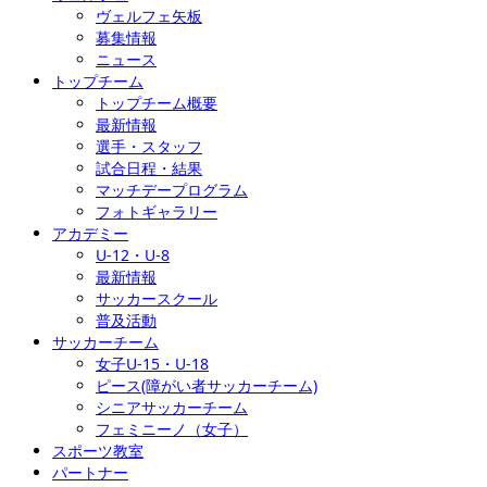
ヴェルフェ矢板
募集情報
ニュース
トップチーム
トップチーム概要
最新情報
選手・スタッフ
試合日程・結果
マッチデープログラム
フォトギャラリー
アカデミー
U-12・U-8
最新情報
サッカースクール
普及活動
サッカーチーム
女子U-15・U-18
ピース(障がい者サッカーチーム)
シニアサッカーチーム
フェミニーノ（女子）
スポーツ教室
パートナー