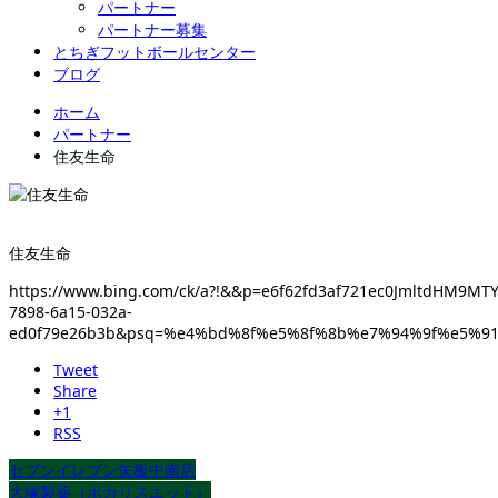
パートナー
パートナー募集
とちぎフットボールセンター
ブログ
ホーム
パートナー
住友生命
住友生命
https://www.bing.com/ck/a?!&&p=e6f62fd3af721ec0JmltdH
7898-6a15-032a-
ed0f79e26b3b&psq=%e4%bd%8f%e5%8f%8b%e7%94%9f%e5%91
Tweet
Share
+1
RSS
セブンイレブン矢板中南店
大塚製薬（ポカリスエット）